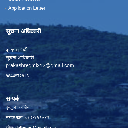
Application Letter
सूचना अधिकारी
प्रकाश रेग्मी
सूचना अधिकारी
prakashregmi212@gmail.com
9844872813
सम्पर्क
दुल्लु नगरपालिका
सम्पर्क फोन: ०८९-४११०४१
इमेलः
dullumun@gmail.com