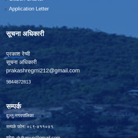
Application Letter
सूचना अधिकारी
प्रकाश रेग्मी
सूचना अधिकारी
prakashregmi212@gmail.com
9844872813
सम्पर्क
दुल्लु नगरपालिका
सम्पर्क फोन: ०८९-४११०४१
इमेलः
dullumun@gmail.com