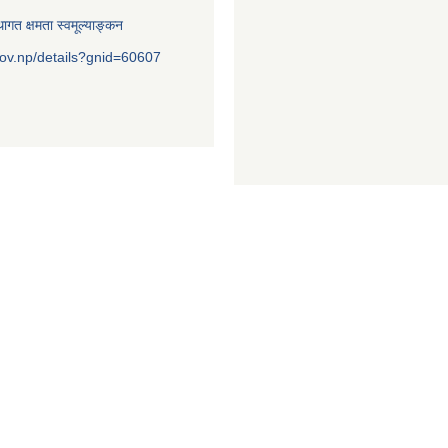
ागत क्षमता स्वमूल्याङ्कन
ov.np/details?gnid=60607