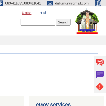
089-411039,089411041
dullumun@gmail.com
English
नेपाली
Search form
Search
eGov services