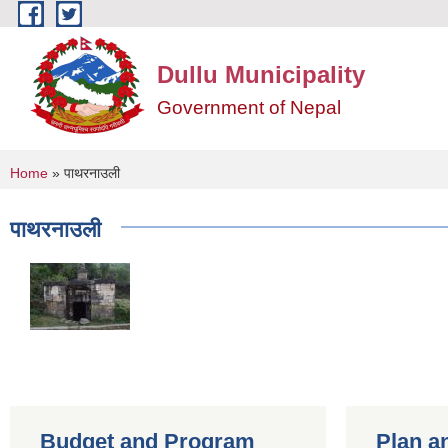
Skip to main content
Dullu Municipality
Government of Nepal
You are here
Home
» पाथरनाउली
पाथरनाउली
Budget and Program
Plan a