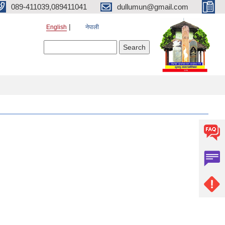
089-411039,089411041
dullumun@gmail.com
English
नेपाली
Search form
Search