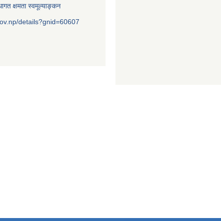
ागत क्षमता स्वमूल्याङ्कन
ov.np/details?gnid=60607