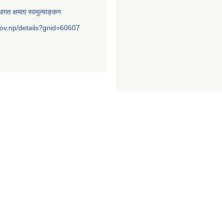
ागत क्षमता स्वमूल्याङ्कन
ov.np/details?gnid=60607