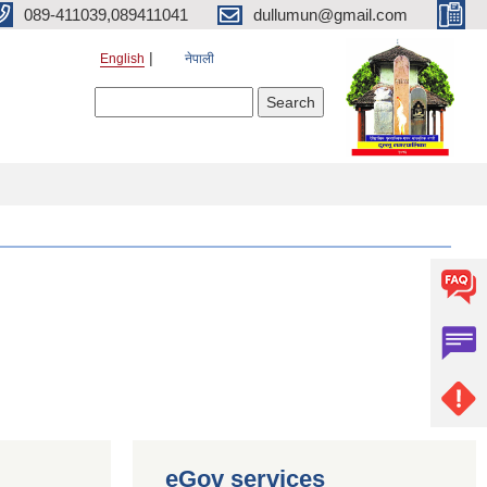
089-411039,089411041
dullumun@gmail.com
English
नेपाली
Search form
Search
eGov services