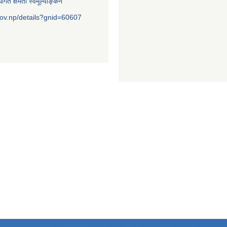
ागत क्षमता स्वमूल्याङ्कन
ov.np/details?gnid=60607