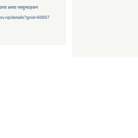
ागत क्षमता स्वमूल्याङ्कन
ov.np/details?gnid=60607