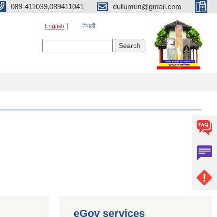
089-411039,089411041
dullumun@gmail.com
English
नेपाली
Search form
Search
eGov services