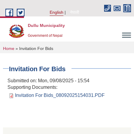
Skip to main content
English
नेपाली
Dullu Municipality
Government of Nepal
You are here
Home
» Invitation For Bids
Invitation For Bids
Submitted on:
Mon, 09/08/2025 - 15:54
Supporting Documents:
Invitation For Bids_08092025154031.PDF