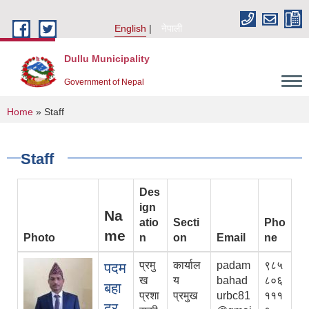
Skip to main content
English
नेपाली
Dullu Municipality
Government of Nepal
You are here
Home
» Staff
Staff
Des
ign
Na
atio
Secti
Pho
me
Photo
n
on
Email
ne
प्रमु
कार्याल
padam
९८५
पदम
ख
य
bahad
८०६
बहा
प्रशा
प्रमुख
urbc81
१११
दुर