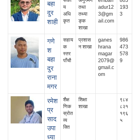
सकी
अनुगमन
embah
803
बहा
य
तथा
adur12
193
दुर
अधि
तथ्या
3@gm
3
शाही
कृत
ङ्क
ail.com
शाखा
सहाय
प्रशास
ganes
986
गणे
क
न शाखा
hrana
473
श
स्तर
magar
578
बहा
पाँचौ
2079@
9
दुर
gmail.c
om
राना
मगर
शैक्ष
शिक्षा
९८४
रमेश
णिक
शाखा
८२१
प्र
स्रोत
१९६
साद
व्य
५
उपा
क्ति
ध्या