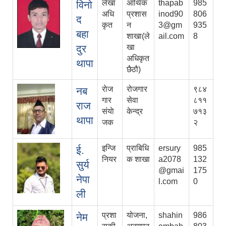
लेखा
आर्थिक
thapab
985
विनो
अधि
प्रशास
inod90
806
द
कृत
न
3@gm
935
बहा
शाखा(ले
ail.com
8
दुर
खा
अधिकृत
थापा
छैठौ)
राेज
रोजगार
९८४
नब
गार
सेवा
८११
राज
संयाे
केन्द्र
७१३
थापा
जक
२
इन्जि
प्राबिधि
ersury
985
ई.
नियर
क शाखा
a2078
132
सुर्य
@gmai
175
नेपा
l.com
0
ली
प्रशा
योजना,
shahin
986
नेम