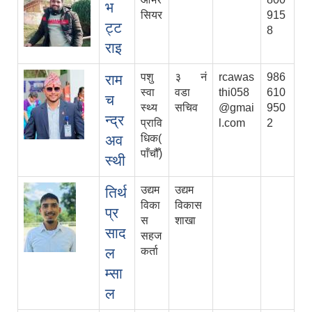
भ
सियर
915
ट्ट
8
राइ
पशु
३ नं
rcawas
986
राम
स्वा
वडा
thi058
610
च
स्थ्य
सचिव
@gmai
950
न्द्र
प्रावि
l.com
2
अव
धिक(
पाँचौँ)
स्थी
उद्यम
उद्यम
तिर्थ
विका
विकास
प्र
स
शाखा
साद
सहज
ल
कर्ता
म्सा
ल