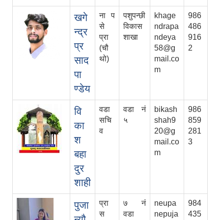
ना प
पशुपन्छी
khage
986
खगे
से
विकास
ndrapa
486
न्द्र
प्रा
शाखा
ndeya
916
प्र
(चौ
58@g
2
साद
थो)
mail.co
m
पा
ण्डेय
वडा
वडा नं
bikash
986
वि
सचि
५
shah9
859
का
व
20@g
281
श
mail.co
3
बहा
m
दुर
शाही
प्रा‍
७ नं
neupa
984
पुजा
स
वडा
nepuja
435
न्यौ