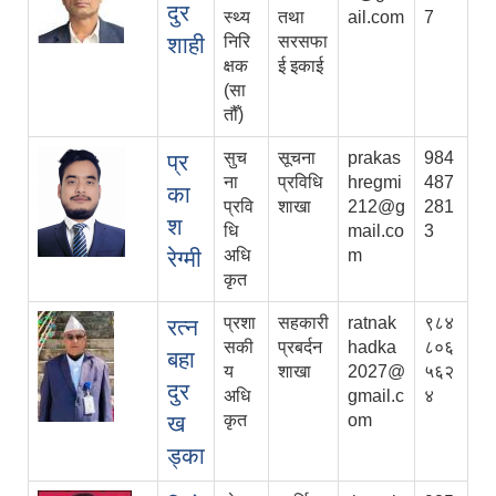
दुर
स्थ्य
तथा
ail.com
7
शाही
निरि
सरसफा
क्षक
ई इकाई
(सा
तौँ)
सुच
सूचना
prakas
984
प्र
ना
प्रविधि
hregmi
487
का
प्रवि
शाखा
212@g
281
श
धि
mail.co
3
रेग्मी
अधि
m
कृत
प्रशा
सहकारी
ratnak
९८४
रत्न
सकी
प्रबर्दन
hadka
८०६
बहा
य
शाखा
2027@
५६२
दुर
अधि
gmail.c
४
ख
कृत
om
ड्का