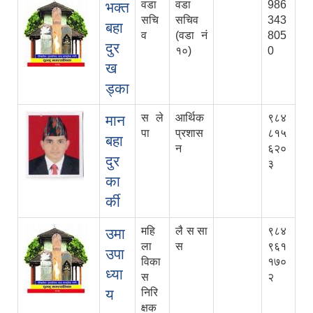
वडा
वडा
986
भक्त
सचि
सचिव
343
बहा
व
(वडा नं
805
दुर
१०)
0
ख
ड्का
स‍ ल‍े
आर्थिक
९८४
मान
पा
प्रशास
८१५
बहा
न
६२०
दुर
३
का
र्की
महि
लै स सा
९८४
उमा
ला
स
९६१
उपा
विका
१७०
ध्या
स
२
य
निरि
क्षक