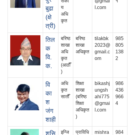
सकी
@gmai
१
बुढा
य
l.com
अधि
(क्षे
कृत
त्री)
बरिष्ठ
बरिष्ठ
tilakbk
985
तिल
शाखा
शाखा
2023@
805
क
अधि
अधिकृत
gmail.c
138
वि.
कृत
om
2
क.
(आठौँ
)
अधि
शिक्षा
bikashj
986
वि
कृत
शाखा
ungsh
436
का
सातौँ
(बरिष्ठ
ahi775
966
श
शिक्षा
@gmai
4
जंग
अधिकृत
l.com
)
शाही
इन्जि
प्राविधि
mishra
984
शुसि