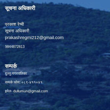
सूचना अधिकारी
प्रकाश रेग्मी
सूचना अधिकारी
prakashregmi212@gmail.com
9844872813
सम्पर्क
दुल्लु नगरपालिका
सम्पर्क फोन: ०८९-४११०४१
इमेलः
dullumun@gmail.com