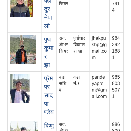
बहा
सियर
791
दुर
4
नेपा
ली
सव.
पुर्वाधार
jhakpu
984
पुष्प
ओभर
विकास
shp@g
392
कुमा
सियर
शाखा
mail.co
188
र
m
1
झा
वडा
वडा
pande
985
प्रेम
सचि
नं.९
yapre
803
प्र
व
m@gm
507
साद
ail.com
1
पा
ण्डेय
सव.
986
विष्णु
ओभर
800