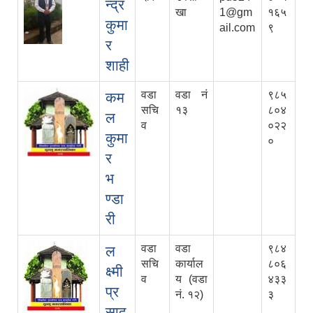
न्द्र
खा
1@gm
१६५
कुमा
ail.com
९
र
शाही
वडा
वडा नं
९८५
कम
सचि
१३
८०४
ल
व
०२२
कुमा
०
र
भ
ण्डा
री
वडा
वडा
९८४
ल
सचि
कार्याल
८०६
क्ष्मी
व
य (वडा
४३३
प्र
नं. १२)
३
साद