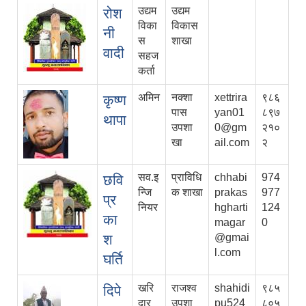
उद्यम
उद्यम
रोश
विका
विकास
नी
स
शाखा
वादी
सहज
कर्ता
अमिन
नक्शा
xettrira
९८६
कृष्ण
पास
yan01
८९७
थापा
उपशा
0@gm
२१०
खा
ail.com
२
सव.इ
प्राविधि
chhabi
974
छवि
न्जि
क शाखा
prakas
977
प्र
नियर
hgharti
124
का
magar
0
श
@gmai
l.com
घर्ति
खरि
राजश्व
shahidi
९८५
दिपे
दार
उपशा
pu524
८०५