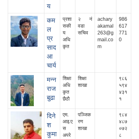
य
प्रशा
२ नं
achary
986
कम
सकी
वडा
akamal
617
ल
य
सचिव
263@g
771
प्र
अधि
mail.co
0
साद
कृत
m
आ
चार्य
शिक्षा
शिक्षा
९८६
मन्न
अधि
शाखा
५९४
राज
कृत
४३१
बुढा
छैठाै
१
एम.
पञ्जिक
९८४
दिने
आइ‍‍‍.ए
रण
४८७
श
स
शाखा
०७२
कुमा
अपरे
८