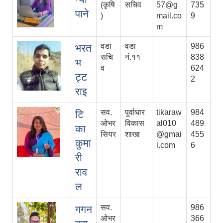
(कृषि
सचिव
57@g
735
पाने
)
mail.co
9
m
वडा
वडा
986
भरत
सचि
नं.११
838
भ
व
624
ट्ट
2
राइ
सव.
पुर्वाधार
tikaraw
984
टि
ओभर
विकास
al010
489
का
सियर
शाखा
@gmai
455
कुमा
l.com
6
री
राव
ल
सव.
986
गगन
ओभर
366