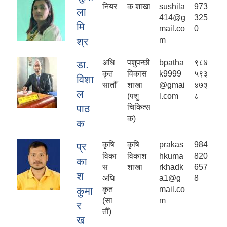
नियर
क शाखा
sushila
973
ला
414@g
325
मि
mail.co
0
श्र
m
अधि
पशुपन्छी
bpatha
९८४
डा.
कृत
विकास
k9999
५९३
विशा
सातौँ
शाखा
@gmai
४७३
ल
(पशु
l.com
८
पाठ
चिकित्स
क)
क
कृषि
कृषि
prakas
984
प्र
विका
विकाश
hkuma
820
का
स
शाखा
rkhadk
657
श
अधि
a1@g
8
कुमा
कृत
mail.co
(सा
m
र
तौं)
ख