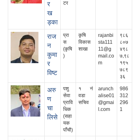
र
टर
ख
ड्का
प्रा‍
कृषि
rajanbi
९८६
राज
स
विकास
sta111
८०७
न
(कृषि
शाखा
11@g
४९८
कुमा
)
mail.co
७,९८
र
m
१९५
७८९
विष्ट
३६
पशु
१ नं
arunch
986
अरु
सेवा
वडा
alise01
312
ण
प्रावि
सचिव
@gmai
296
चा
धिक
l.com
1
लिसे
(सहा
यक
पाँचौ)