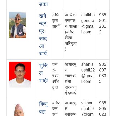
ड्का
अधि
आर्थिक
atalkha
985
खगे
कृत
प्रशास
gendra
801
न्द्र
सातौँ
न शाखा
@gmai
231
प्र
(वरिष्ठ
l.com
2
साद
लेखा
अधिकृत
आ
)
चार्य
जन
आधारभु
shahis
985
शुसि
स्वा
त
ushil22
807
ल
स्थ्य
स्वास्थ्य
@gmai
033
शाही
अधि
तथा
l.com
5
कृत
सरसफा
ई इकाई
वरिष्ठ
आधारभु
vishnu
985
बिष्णु
जन
त
shahi9
805
बहा
स्वा
स्वास्थ्य
7@gm
023