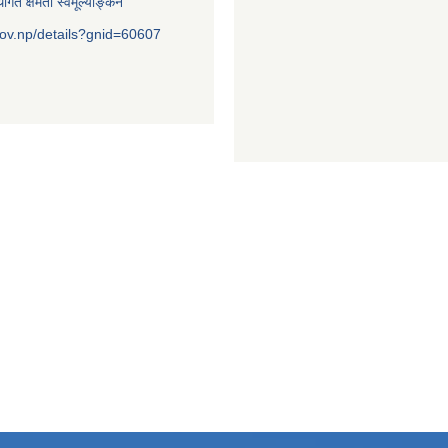
ागत क्षमता स्वमूल्याङ्कन
ov.np/details?gnid=60607