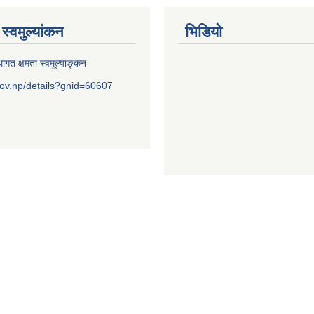
स्वमुल्यांकन
भिडियो
ागत क्षमता स्वमूल्याङ्कन
ov.np/details?gnid=60607