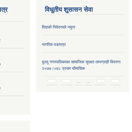
त्र
विधुतीय शुसासन सेवा
विदाको निवेदनको नमुना
2
नागरिक वडापत्र
दुल्लू नगरपालिकाका सामाजिक सुरक्षाा लाभग्राही विवरणा
0
२०७७।०७८ प्रथम चाैमासिक
Pages
…
…
9