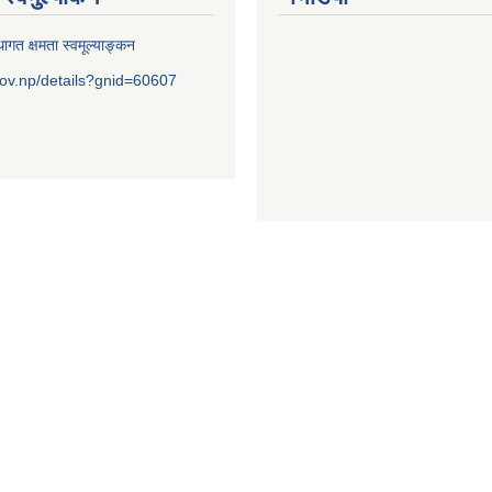
ागत क्षमता स्वमूल्याङ्कन
ov.np/details?gnid=60607