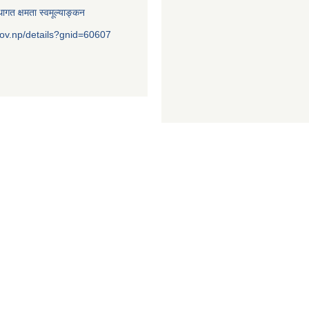
ागत क्षमता स्वमूल्याङ्कन
ov.np/details?gnid=60607