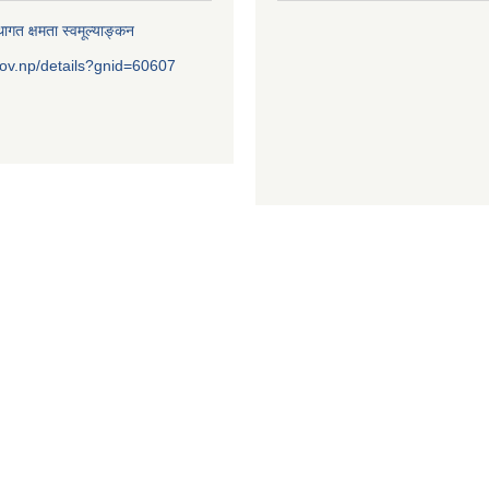
ागत क्षमता स्वमूल्याङ्कन
ov.np/details?gnid=60607