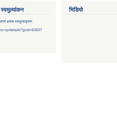
स्वमुल्यांकन
भिडियो
ागत क्षमता स्वमूल्याङ्कन
ov.np/details?gnid=60607