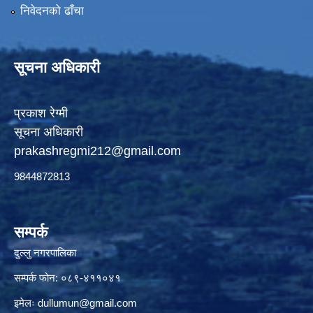
निवेदनको ढाँचा
सूचना अधिकारी
प्रकाश रेग्मी
सूचना अधिकारी
prakashregmi212@gmail.com
9844872813
सम्पर्क
दुल्लु नगरपालिका
सम्पर्क फोन: ०८९-४११०४१
इमेलः
dullumun@gmail.com