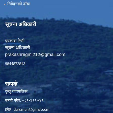
निवेदनको ढाँचा
सूचना अधिकारी
प्रकाश रेग्मी
सूचना अधिकारी
prakashregmi212@gmail.com
9844872813
सम्पर्क
दुल्लु नगरपालिका
सम्पर्क फोन: ०८९-४११०४१
इमेलः
dullumun@gmail.com