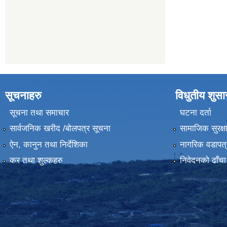
सूचनाहरु
विधुतीय शुस
सूचना तथा समाचार
घटना दर्ता
सार्वजनिक खरीद /बोलपत्र सूचना
सामाजिक सुरक्ष
ऐन, कानुन तथा निर्देशिका
नागरिक वडापत्
कर तथा शुल्कहरु
निवेदनको ढाँचा