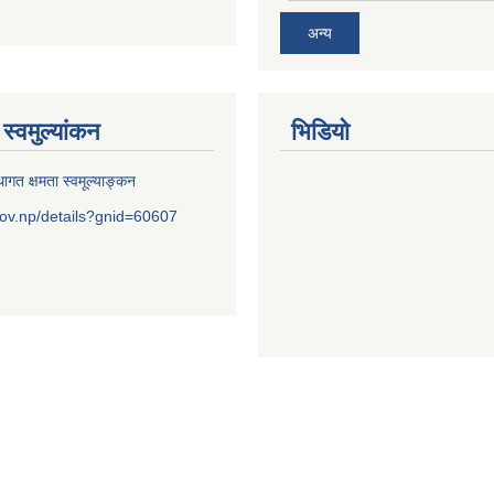
अन्य
स्वमुल्यांकन
भिडियो
ागत क्षमता स्वमूल्याङ्कन
ov.np/details?gnid=60607