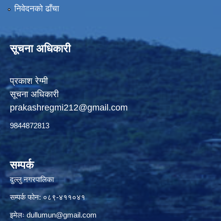
निवेदनको ढाँचा
सूचना अधिकारी
प्रकाश रेग्मी
सूचना अधिकारी
prakashregmi212@gmail.com
9844872813
सम्पर्क
दुल्लु नगरपालिका
सम्पर्क फोन: ०८९-४११०४१
इमेलः
dullumun@gmail.com