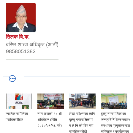
तिलक वि.क.
बरिष्ठ शाखा अधिकृत (आठौँ)
9858051382
न्यायिक समितिका
नगर सभाकाे १४ ‍औ
लेखा परिक्षणका लागि
दुल्लू नगरपालिकाका
पदाधिकारीहरु
अधिवेशन (मिति
दुल्लू नगरपालिकामा
जनप्रतिनिधिहरु,स्वास्थ्य
२०८०/०९/१६ गते)
म ले नि को टिम संग
संस्थाका प्रमुखहरु,वडा
सामुहिक फोटो
सचिवहरु र कार्यलयका