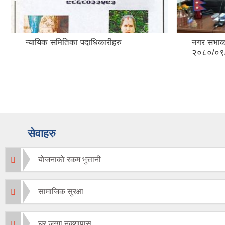
न्यायिक समितिका पदाधिकारीहरु
नगर सभाका
२०८०/०९/
सेवाहरु
याेजनाकाे रकम भुत्तानी
सामाजिक सुरक्षा
घर जग्गा नक्शापास