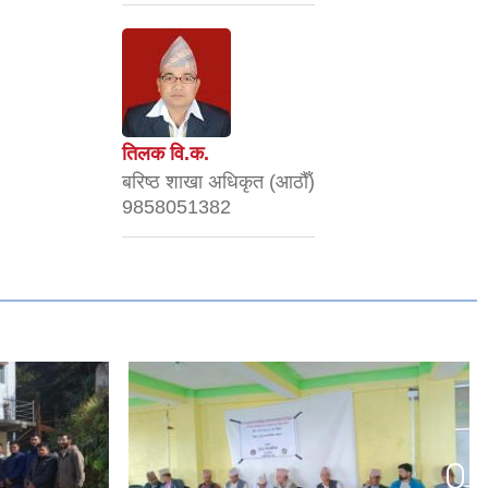
तिलक वि.क.
बरिष्ठ शाखा अधिकृत (आठौँ)
9858051382