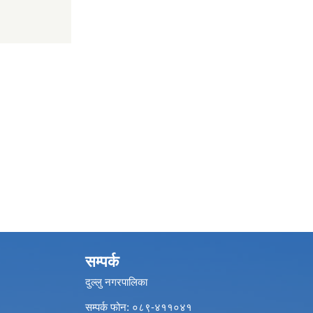
सम्पर्क
दुल्लु नगरपालिका
सम्पर्क फोन: ०८९-४११०४१